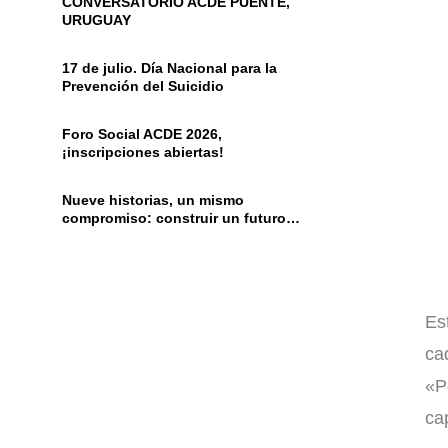
CONVERSATORIO ACDE PUENTE,
URUGUAY
17 de julio. Día Nacional para la
Prevención del Suicidio
Foro Social ACDE 2026,
¡inscripciones abiertas!
Nueve historias, un mismo
compromiso: construir un futuro
diferente
Es
ca
«P
ca