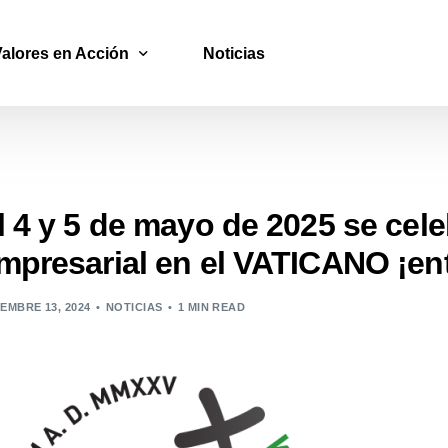
Valores en Acción
Noticias
Foro Social
ONGs
l 4 y 5 de mayo de 2025 se celeb
Proyecto Marginalidad
mpresarial en el VATICANO ¡ent
Programa Liberados
IEMBRE 13, 2024
NOTICIAS
1 MIN READ
GADE | Grupos de Apoyo al Desarrollo Empresarial
GREM | Grupos de Reflexión Empresarial
Plataforma Mejora de Gestión
ACCESO