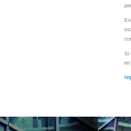
pe
En
in
co
Si
en
ht