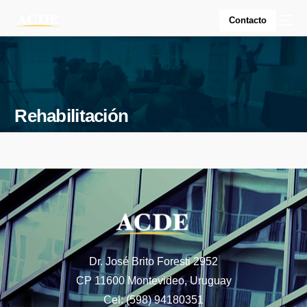
Contacto
Rehabilitación
Dr. José Brito Foresti 2952
CP 11600 Montevideo, Uruguay
Cel: (598) 94180351