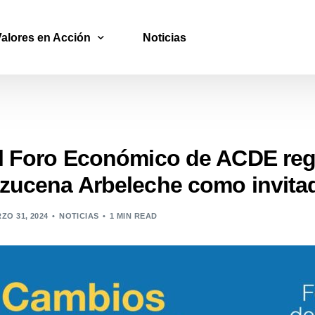
Valores en Acción
Noticias
Foro Social
ONGs
l Foro Económico de ACDE regr
Proyecto Marginalidad
zucena Arbeleche como invitad
Programa Liberados
ZO 31, 2024
NOTICIAS
1 MIN READ
GADE | Grupos de Apoyo al Desarrollo Empresarial
GREM | Grupos de Reflexión Empresarial
Plataforma Mejora de Gestión
ACCESO