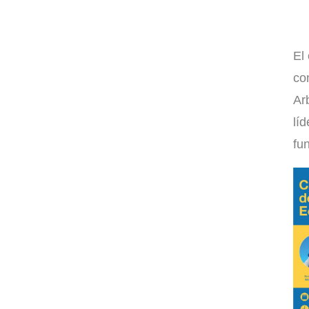
El
co
Ar
lí
fu