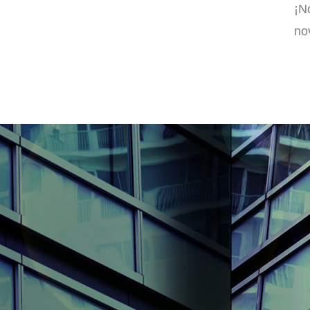
¡N
no