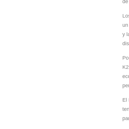
de
Lo
un
y 
di
Po
K2
ec
pe
El
te
par