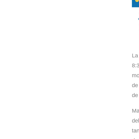
La
8:
mo
de
de
Ma
de
ta