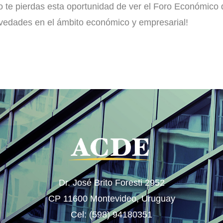
o te pierdas esta oportunidad de ver el Foro Económico d
vedades en el ámbito económico y empresarial!
Dr. José Brito Foresti 2952
CP 11600 Montevideo, Uruguay
Cel: (598) 94180351