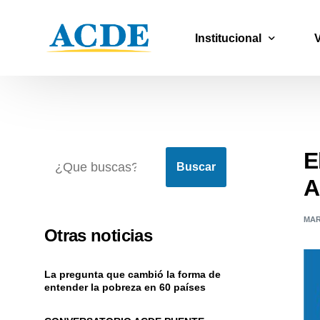
Institucional
Quiénes somos
Nuestro equipo
E
Historia
Buscar
A
ACDE Global
MAR
Otras noticias
La pregunta que cambió la forma de
entender la pobreza en 60 países