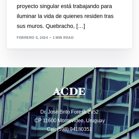
proyecto singular está trabajando para
iluminar la vida de quienes residen tras
sus muros. Quebracho, […]
FEBRERO 5, 2024
1 MIN READ
Dr. José Brito Foresti 2952
CP 11600 Montevideo, Uruguay
Cel: (598) 94180351